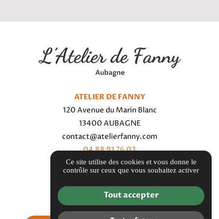
ATELIER DE FANNY
120 Avenue du Marin Blanc
13400 AUBAGNE
contact@atelierfanny.com
04 88 91 76 03
Ce site utilise des cookies et vous donne le
contrôle sur ceux que vous souhaitez activer
Itinéraire
Tout accepter