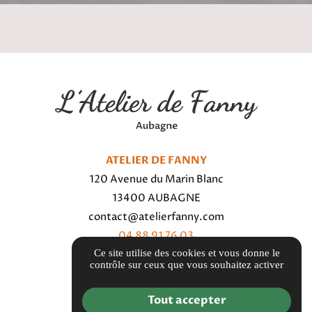
ATELIER DE FANNY
120 Avenue du Marin Blanc
13400 AUBAGNE
contact@atelierfanny.com
04 88 91 76 03
Ce site utilise des cookies et vous donne le
contrôle sur ceux que vous souhaitez activer
Itinéraire
Tout accepter