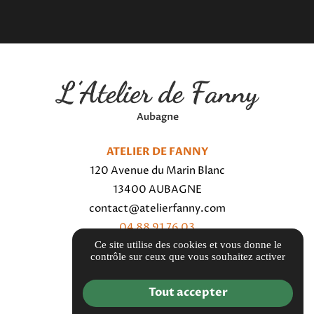
ATELIER DE FANNY
120 Avenue du Marin Blanc
13400 AUBAGNE
contact@atelierfanny.com
04 88 91 76 03
Ce site utilise des cookies et vous donne le
contrôle sur ceux que vous souhaitez activer
Itinéraire
Tout accepter